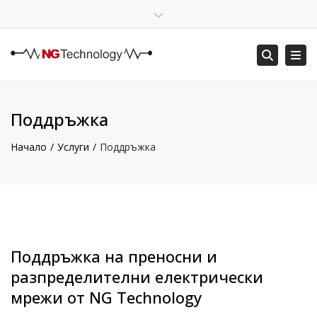
×
English
Затваряне на горната лента
Прев
Търсене
Пон – Пет: 8:00 – 16:30
+359 88 400 5578
office@ngtechnology.org
Поддръжка
Начало
Услуги
Поддръжка
Поддръжка на преносни и
разпределителни електрически
мрежи от NG Technology