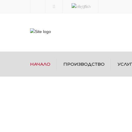
English
НАЧАЛО
ПРОИЗВОДСТВО
УСЛУ
БКТП
Проучване
МКТП
Проектиране
Електрически табла
Електроизгра
Въвеждане в
експлоатация