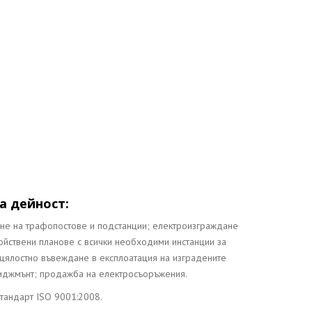
а дейност:
ане на трафопостове и подстанции; електроизграждане
ойствени планове с всички необходими инстанции за
 цялостно въвеждане в експлоатация на изградените
иджмънт; продажба на електросъоръжения.
стандарт ISO 9001:2008.