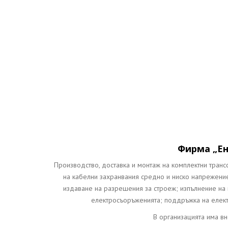
Поддръжка
Фирма „Ен
Производство, доставка и монтаж на комплектни тран
на кабелни захранвания средно и ниско напрежение
издаване на разрешения за строеж; изпълнение на 
електросъоръженията; поддръжка на елек
В организацията има вн