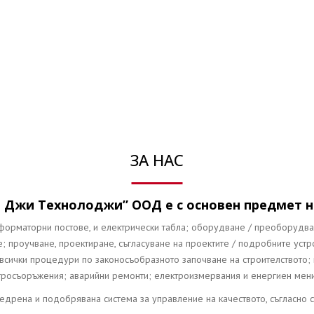
ЗА НАС
 Джи Технолоджи” ООД е с основен предмет н
сформаторни постове, и електрически табла; оборудване / преоборудв
; проучване, проектиране, съгласуване на проектите / подробните устр
всички процедури по законосъобразното започване на строителството;
тросъоръжения; аварийни ремонти; електроизмервания и енергиен мен
едрена и подобрявана система за управление на качеството, съгласно 