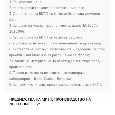
1. Конкурентна цена;
2. Много кратки срокове за доставка и монтаж;
3. Съответствие на БКТП, съгласно действащата нормативна
база;
4. Качество на международно ниво, съгласно IEC 62271-
202:2006;
5. Съответствие на БКТП, съгласно вътрешните
спецификации на електроразпределителните дружества;
6. Съответствие, съгласно съгласуваните и одобрени работни
проекти, и влязлото в сила разрешение за строеж;
7. Влагане на материали само от утвърдени международни
производители;
8. Типово изпитани от независима акредитирана
лаборатория – Icmet, Craiova, Romania;
9. Контролни изпитания, преди експедиция на всяко БКТП.
ПРЕДИМСТВА НА МКТП, ПРОИЗВОДСТВО НА
NG TECHNOLOGY