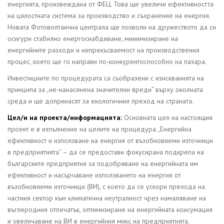
енергията, произвеждана от ФЕЦ. Това ще увеличи ефективността
на цялостната система за производство и съхранение на енергия.
Новата Фотоволтаична централа ще позволи на дружеството да си
осигури стабилно енергоснабдяване, минимизиране на
енергийните разходи и непрекъсваемост на производствения
процес, което ще го направи по-конкурентоспособно на пазара.
Инвестициите по процедурата са съобразени с изискванията на
принципа за „не-нанасянена значителни вреди“ върху околната
среда и ще допринасят за екологичния преход на страната.
Цел/и на проекта/информацията:
Основната цел на настоящия
проект е в изпълнение на целите на процедура „Енергийна
ефективност и използване на енергия от възобновяеми източници
в предприятията“ – да се предостави фокусирана подкрепа на
българските предприятия за подобряване на енергийната им
ефективност и насърчаване използването на енергия от
възобновяеми източници (ВИ), с което да се ускори прехода на
частния сектор към климатична неутралност чрез намаляване на
въглеродния отпечатък, оптимизиране на енергийната консумация
и увеличаване на ВИ в енергийния микс на предприятията.