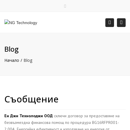
×
English
Затваряне на горната лента
Прев
Търсене
Пон – Пет: 8:00 – 16:30
+359 88 400 5578
office@ngtechnology.org
Blog
Начало
Blog
Съобщение
Ен Джи Технолоджи ООД
сключи договор за предоставяне на
безвъзмездна финансова помощ по процедура BG16RFPR001-
2.004 „Енергийна ефективност и използване на енергия от