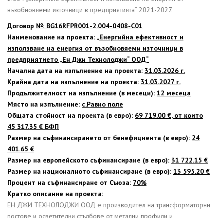
възобновяеми източници в предприятията“ 2021-2027.
Договор
№: BG16RFPR001-2.004-0408-C01
Наименование на проекта:
„Енергийна ефективност и
използване на енергия от възобновяеми източници в
предприятието „Ен Джи Технолоджи“ ООД“
Начална дата на изпълнение на проекта:
31.03.2026 г.
Крайна дата на изпълнение на проекта:
31.03.2027 г.
Продължителност на изпълнение (в месеци):
12 месеца
Място на изпълнение:
с.Равно поле
Общата стойност на проекта (в евро):
69 719.00 €, от които
45 317.35 € БФП
Размер на съфинансирането от бенефициента (в евро):
24
401.65 €
Размер на европейското съфинансиране (в евро):
31 722.15 €
Размер на националното съфинансиране (в евро):
13 595.20 €
Процент на съфинансиране от Съюза:
70%
Кратко описание на проекта:
ЕН ДЖИ ТЕХНОЛОДЖИ ООД е производител на трансформаторни
постове и осветителни стълбове от метални профили и