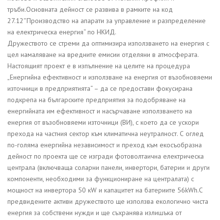
тръби.Основната дейност се развива в рамките на код
27.12″Производство на апарати за управление и разпределение
на електрическа енергия“ по НКИД.
Дружеството се стреми да оптимизира използването на енергия с
цел намаляване на вредните емисии отделяни в атмосферата.
Настоящият проект е в изпълнение на целите на процедура
„Енергийна ефективност и използване на енергия от възобновяеми
източници в предприятията“ – да се предостави фокусирана
подкрепа на българските предприятия за подобряване на
енергийната им ефективност и насърчаване използването на
енергия от възобновяеми източници (ВИ), с което да се ускори
прехода на частния сектор към климатична неутралност. С оглед
по-голяма енергийна независимост и преход към екосъобразна
дейност по проекта ще се изгради фотоволтаична електрическа
централа (включваща соларни панели, инвертори, батерии и други
компоненти, необходими за функциониране на централата) с
мощност на инвертора 50 кW и капацитет на батериите 56kWh.С
предвидените активи дружеството ще използва екологично чиста
енергия за собствени нужди и ще съхранява излишъка от